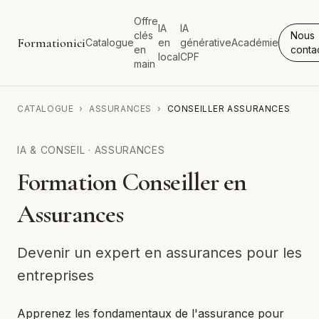
Offre
IA
IA
clés
Nous
Formationici
Catalogue
en
générative
Académie
en
conta
local
CPF
main
CATALOGUE
›
ASSURANCES
›
CONSEILLER ASSURANCES
IA & CONSEIL
·
ASSURANCES
Formation Conseiller en
Assurances
Devenir un expert en assurances pour les
entreprises
Apprenez les fondamentaux de l'assurance pour